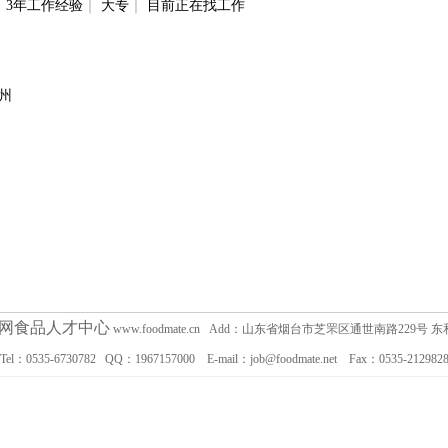
｜
3年工作经验
｜
大专
｜
目前正在找工作
州
网食品人才中心
www.foodmate.cn Add：山东省烟台市芝罘区通世南路229号
Tel：0535-6730782 QQ：1967157000 E-mail：job@foodmate.net Fax：0535-212982
企业用户可查看