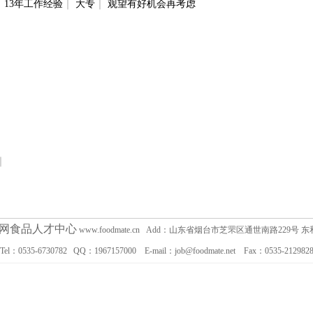
｜
13年工作经验
｜
大专
｜
观望有好机会再考虑
｜
网食品人才中心
www.foodmate.cn Add：山东省烟台市芝罘区通世南路229号
Tel：0535-6730782 QQ：1967157000 E-mail：job@foodmate.net Fax：0535-212982
企业用户可查看