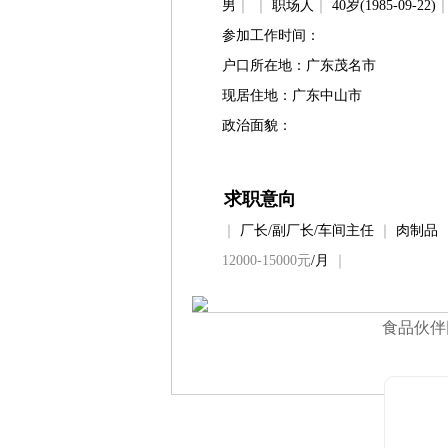
男
｜
｜
职场人
｜
40岁(1985-09-22)
参加工作时间：
户口所在地：广东茂名市
现居住地：广东中山市
政治面貌：
求职意向
｜
厂长/副厂长/车间主任
｜
肉制品
12000-15000元
/月
｜
食品伙伴