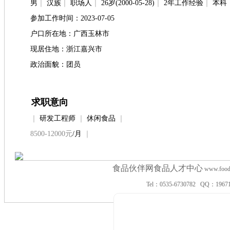
男
｜
汉族
｜
职场人
｜
26岁(2000-05-28)
｜
2年工作经验
｜
本科
参加工作时间：2023-07-05
户口所在地：广西玉林市
现居住地：浙江嘉兴市
政治面貌：团员
求职意向
｜
研发工程师
｜
休闲食品
｜
8500-12000元
/月
｜
食品伙伴网食品人才中心
www.f
Tel：0535-6730782 QQ：19671