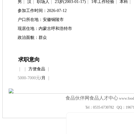
男
｜
汉
｜
职场人
｜
23岁(2003-01-17)
｜
1年工作经验
｜
本科
｜
参加工作时间：2026-07-12
户口所在地：安徽铜陵市
现居住地：内蒙古呼和浩特市
政治面貌：群众
求职意向
｜
｜
方便食品
｜
5000-7000元
/月
｜
食品伙伴网食品人才中心
www.f
Tel：0535-6730782 QQ：19671