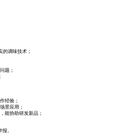
实的调味技术；
的问题；
；
工作经验；
程场景应用；
力，能协助研发新品；
举报。