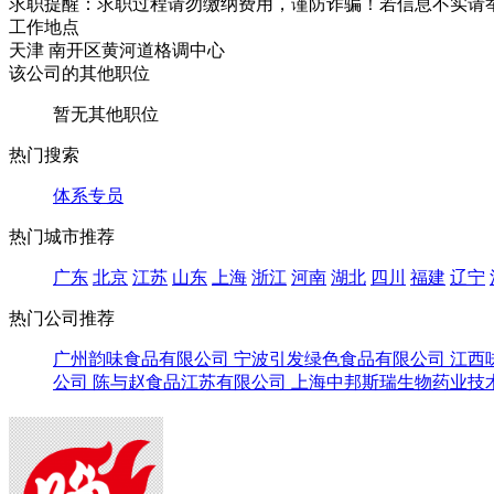
求职提醒：求职过程请勿缴纳费用，谨防诈骗！若信息不实请
工作地点
天津 南开区黄河道格调中心
该公司的其他职位
暂无其他职位
热门搜索
体系专员
热门城市推荐
广东
北京
江苏
山东
上海
浙江
河南
湖北
四川
福建
辽宁
热门公司推荐
广州韵味食品有限公司
宁波引发绿色食品有限公司
江西
公司
陈与赵食品江苏有限公司
上海中邦斯瑞生物药业技