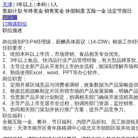
天津
|
3年以上
|
本科
|
|
1人
奖励计划
年终奖金
销售奖金
休假制度
五险一金
法定节假日
已过期
订阅该职位
职位描述
岗位级别P3-P4经理级，薪酬具体面议（14-23W）根据工
任职要求：
1、统招本科以上学历，市场营销、食品相关专业优先。
2、3年以上食品、快消品行业产品管理经验，有大型品牌茶
3、主导过全新产品从开发到上市的全流程，能深刻理解市场
4、熟练使用Excel、word、PPT等办公软件。
岗位职责：
1、定期开展区域竞品与消费者调研，收集数据为产品策略提
2、根据总部战略制定片区所辖市场的产品发展策略，明确产
3、负责新产品开发计划制定，协调相关部门确保开发流程高
4、主导产品上市至退市全过程，协调跨部门资源，监控销售
5、协同相关部门策划并执行推广方案，提升产品竞争力。
职位福利：
全额五险一金、餐补、节日福利、内部产品折扣、员工旅游拓
地址：天津市南开区青年路格调中心或北京市朝阳区双井街道佳龙大厦