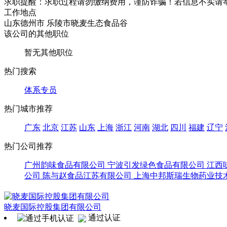
求职提醒：求职过程请勿缴纳费用，谨防诈骗！若信息不实请
工作地点
山东德州市 乐陵市晓麦生态食品谷
该公司的其他职位
暂无其他职位
热门搜索
体系专员
热门城市推荐
广东
北京
江苏
山东
上海
浙江
河南
湖北
四川
福建
辽宁
热门公司推荐
广州韵味食品有限公司
宁波引发绿色食品有限公司
江西
公司
陈与赵食品江苏有限公司
上海中邦斯瑞生物药业技
晓麦国际控股集团有限公司
通过认证