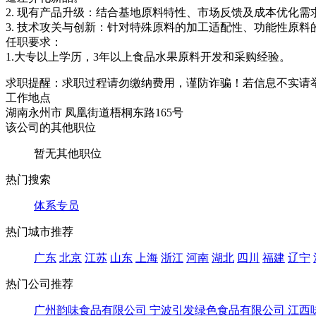
2. 现有产品升级：结合基地原料特性、市场反馈及成本优化
3. 技术攻关与创新：针对特殊原料的加工适配性、功能性原
任职要求：
1.大专以上学历，3年以上食品水果原料开发和采购经验。
求职提醒：求职过程请勿缴纳费用，谨防诈骗！若信息不实请
工作地点
湖南永州市 凤凰街道梧桐东路165号
该公司的其他职位
暂无其他职位
热门搜索
体系专员
热门城市推荐
广东
北京
江苏
山东
上海
浙江
河南
湖北
四川
福建
辽宁
热门公司推荐
广州韵味食品有限公司
宁波引发绿色食品有限公司
江西