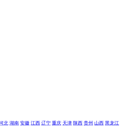
河北
湖南
安徽
江西
辽宁
重庆
天津
陕西
贵州
山西
黑龙江