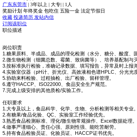
广东东莞市
|
3年以上
|
大专
|
|
1人
奖励计划
年终奖金
包吃住
五险一金
法定节假日
收藏
投递简历
发站内信
订阅该职位
职位描述
岗位职责
1.糖果原料、半成品、成品的理化检测（水分、糖分、酸度、
2.微生物检测（细菌总数、霉菌、致病菌等）、培养基配制与
3.按标准执行检验，准确记录数据、填写报告，异常及时上报
4.实验室仪器（pH计、折光仪、高效液相色谱HPLC、分光
5.协助来料检验、过程抽检、出厂检验、留样管理。
6.遵守HACCP、ISO22000、食品安全生产规范。
7.完成上级安排的其他质检/实验工作。
任职要求
1.大专及以上，食品科学、化学、生物、分析检测等相关专业
2.有糖果/食品化验、QC、实验室工作经验优先。
3.熟悉食品检测标准、理化/微生物常规操作、Excel数据处理
4.做事严谨细心、责任心强、原则性强、能吃苦耐劳。
5.持有食品检验员证、化验员证、HACCP证书优先。