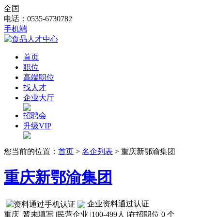
全国
电话：0535-6730782
手机端
首页
职位
高端职位
找人才
企业大厅
招聘会
升级VIP
您当前的位置：
首页
>
名企列表
> 重庆新鄂渝集团
重庆新鄂渝集团
企业资料通过认证
重庆
|
暂未填写
|
民营企业
|
100-499人
|
在招职位 0 个