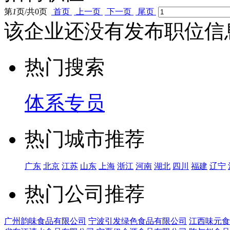
第
1
页/共
0
页
首页
上一页
下一页
尾页
该企业还没有发布职位信
热门搜索
体系专员
热门城市推荐
广东
北京
江苏
山东
上海
浙江
河南
湖北
四川
福建
辽宁
热门公司推荐
广州韵味食品有限公司
宁波引发绿色食品有限公司
江西味元食