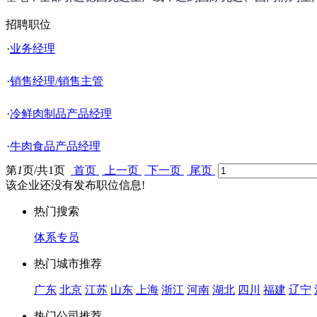
招聘职位
·
业务经理
·
销售经理/销售主管
·
冷鲜肉制品产品经理
·
牛肉食品产品经理
第
1
页/共
1
页
首页
上一页
下一页
尾页
该企业还没有发布职位信息!
热门搜索
体系专员
热门城市推荐
广东
北京
江苏
山东
上海
浙江
河南
湖北
四川
福建
辽宁
热门公司推荐