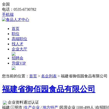
全国
电话：0535-6730782
手机端
首页
职位
高端职位
找人才
企业大厅
招聘会
升级VIP
您当前的位置：
首页
>
名企列表
> 福建省御佰园食品有限公司
福建省御佰园食品有限公司
企业资料通过认证
福建/三明市
|
生产企业
/
地方特产
|
民营企业
|
100-499人
|
在招职位