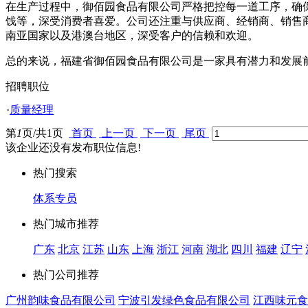
在生产过程中，御佰园食品有限公司严格把控每一道工序，确
饯等，深受消费者喜爱。公司还注重与供应商、经销商、销售
南亚国家以及港澳台地区，深受客户的信赖和欢迎。
总的来说，福建省御佰园食品有限公司是一家具有潜力和发展
招聘职位
·
质量经理
第
1
页/共
1
页
首页
上一页
下一页
尾页
该企业还没有发布职位信息!
热门搜索
体系专员
热门城市推荐
广东
北京
江苏
山东
上海
浙江
河南
湖北
四川
福建
辽宁
热门公司推荐
广州韵味食品有限公司
宁波引发绿色食品有限公司
江西味元食