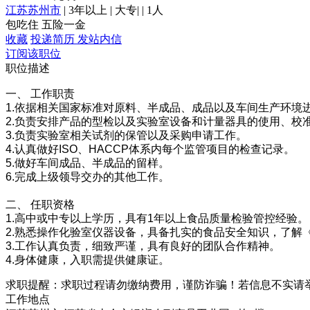
江苏苏州市
|
3年以上
|
大专
|
|
1人
包吃住
五险一金
收藏
投递简历
发站内信
订阅该职位
职位描述
一、 工作职责
1.依据相关国家标准对原料、半成品、成品以及车间生产环境
2.负责安排产品的型检以及实验室设备和计量器具的使用、校
3.负责实验室相关试剂的保管以及采购申请工作。
4.认真做好ISO、HACCP体系内每个监管项目的检查记录。
5.做好车间成品、半成品的留样。
6.完成上级领导交办的其他工作。
二、 任职资格
1.高中或中专以上学历，具有1年以上食品质量检验管控经验。
2.熟悉操作化验室仪器设备，具备扎实的食品安全知识，了解
3.工作认真负责，细致严谨，具有良好的团队合作精神。
4.身体健康，入职需提供健康证。
求职提醒：求职过程请勿缴纳费用，谨防诈骗！若信息不实请
工作地点