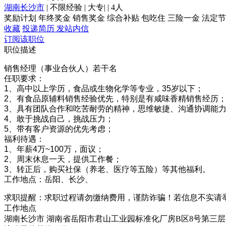
湖南长沙市
|
不限经验
|
大专
|
|
4人
奖励计划
年终奖金
销售奖金
综合补贴
包吃住
三险一金
法定节
收藏
投递简历
发站内信
订阅该职位
职位描述
销售经理（事业合伙人）若干名
任职要求：
1、高中以上学历，食品或生物化学等专业，35岁以下；
2、有食品原辅料销售经验优先，特别是有咸味香精销售经历
3、具有团队合作和吃苦耐劳的精神，思维敏捷、沟通协调能
4、敢于挑战自己，挑战压力；
5、带有客户资源的优先考虑；
福利待遇：
1、年薪4万~100万，面议；
2、周末休息一天，提供工作餐；
3、转正后，购买社保（养老、医疗等五险）等其他福利。
工作地点：岳阳、长沙、
求职提醒：求职过程请勿缴纳费用，谨防诈骗！若信息不实请
工作地点
湖南长沙市 湖南省岳阳市君山工业园标准化厂房B区8号第三层