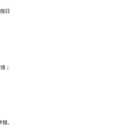
假日
；
力强；
举报。