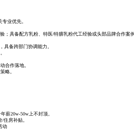
关专业优先。
务经验；具备配方乳粉、特医/特膳乳粉代工经验或头部品牌合作案
后），具备跨部门协调能力。
间。
推动合作落地。
售策略。
合年薪20w-50w上不封顶。
舍/住房补贴。
活动