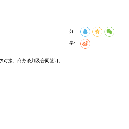
分
享:
求对接、商务谈判及合同签订。