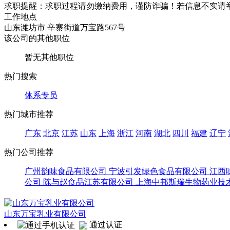
求职提醒：求职过程请勿缴纳费用，谨防诈骗！若信息不实请
工作地点
山东潍坊市 辛寨街道万宝路567号
该公司的其他职位
暂无其他职位
热门搜索
体系专员
热门城市推荐
广东
北京
江苏
山东
上海
浙江
河南
湖北
四川
福建
辽宁
热门公司推荐
广州韵味食品有限公司
宁波引发绿色食品有限公司
江西
公司
陈与赵食品江苏有限公司
上海中邦斯瑞生物药业技
山东万宝乳业有限公司
通过认证