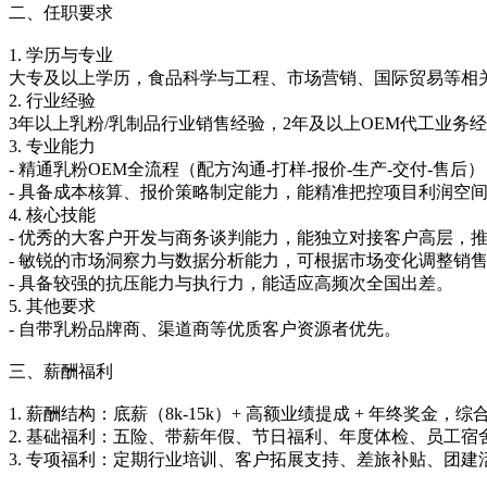
二、任职要求
1. 学历与专业
大专及以上学历，食品科学与工程、市场营销、国际贸易等相
2. 行业经验
3年以上乳粉/乳制品行业销售经验，2年及以上OEM代工业
3. 专业能力
- 精通乳粉OEM全流程（配方沟通-打样-报价-生产-交付-售
- 具备成本核算、报价策略制定能力，能精准把控项目利润空
4. 核心技能
- 优秀的大客户开发与商务谈判能力，能独立对接客户高层，
- 敏锐的市场洞察力与数据分析能力，可根据市场变化调整销
- 具备较强的抗压能力与执行力，能适应高频次全国出差。
5. 其他要求
- 自带乳粉品牌商、渠道商等优质客户资源者优先。
三、薪酬福利
1. 薪酬结构：底薪（8k-15k）+ 高额业绩提成 + 年终奖金，综
2. 基础福利：五险、带薪年假、节日福利、年度体检、员工宿
3. 专项福利：定期行业培训、客户拓展支持、差旅补贴、团建